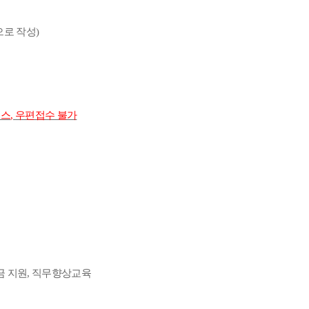
으로 작성
)
팩스
,
우편접수 불가
금 지원
,
직무향상교육