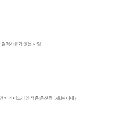
자 결격사유가 없는 사람
인건비 가이드라인 적용
(
운전원
_3
호봉 이내
)