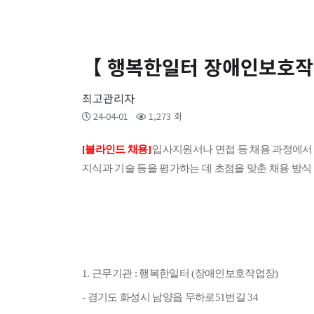
【 행복한일터 장애인보호작업
최고관리자
24-04-01
1,273 회
[
블라인드 채용
]
입사지원서나 면접 등 채용 과정에서
지식과 기술 등을 평가하는 데 초점을 맞춘 채용 방식
1.
근무기관
:
행복한일터
(
장애인보호작업장
)
-
경기도 화성시 남양읍 무하로
51
번길
34