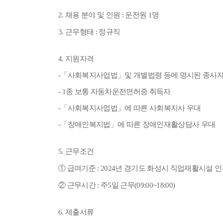
2.
채용 분야 및 인원
:
운전원
1
명
3.
근무형태
:
정규직
4.
지원자격
-
「
사회복지사업법
」
및 개별법령 등에 명시된 종사
- 1
종 보통 자동차운전면허증 취득자
-
「
사회복지사업법
」
에 따른 사회복지사 우대
-
「
장애인복지법
」
에 따른 장애인재활상담사 우대
5.
근무조건
①
급여기준
: 2024
년 경기도 화성시 직업재활시설 
②
근무시간
:
주
5
일 근무
(09:00~18:00)
6.
제출서류