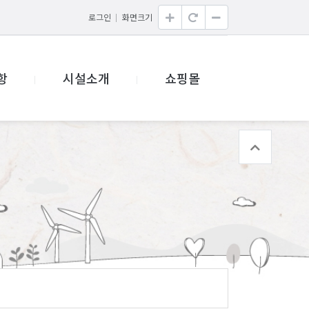
로그인
화면크기
항
시설소개
쇼핑몰