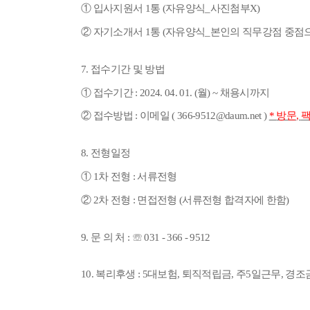
①
입사지원서
1
통
(
자유양식
_
사진첨부
X)
②
자기소개서
1
통
(
자유양식
_
본인의 직무강점 중점
7.
접수기간 및 방법
①
접수기간
: 2024. 04. 01. (
월
) ~
채용시까지
②
접수방법
:
이메일
( 366-9512@daum.net )
*
방문
,
8.
전형일정
①
1
차 전형
:
서류전형
②
2
차 전형
:
면접전형
(
서류전형 합격자에 한함
)
9.
문 의 처
:
☏
031 - 366 - 9512
10.
복리후생
: 5
대보험
,
퇴직적립금
,
주
5
일근무
,
경조