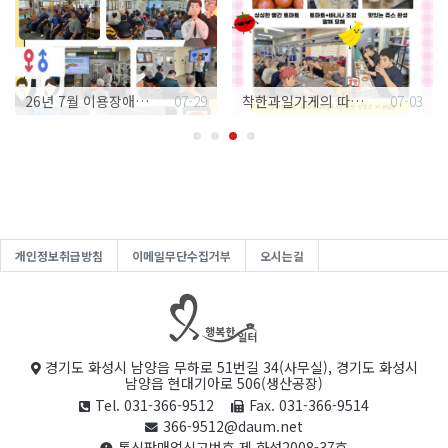
26년 7월 이용장애인 교육 - 성교육
07-29
착한과일가게의 따뜻한 나눔 이야기
07-03
개인정보취급방침
이메일무단수집거부
오시는길
경기도 화성시 남양읍 무하로 51번길 34(사무실), 경기도 화성시
남양읍 현대기아로 506(생산공장)
Tel. 031-366-9512
Fax. 031-366-9514
366-9512@daum.net
통신판매업신고번호 제 화성2008-37호